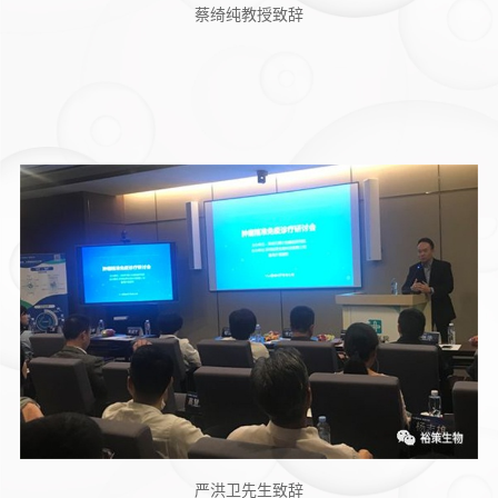
蔡绮纯教授致辞
严洪卫先生致辞