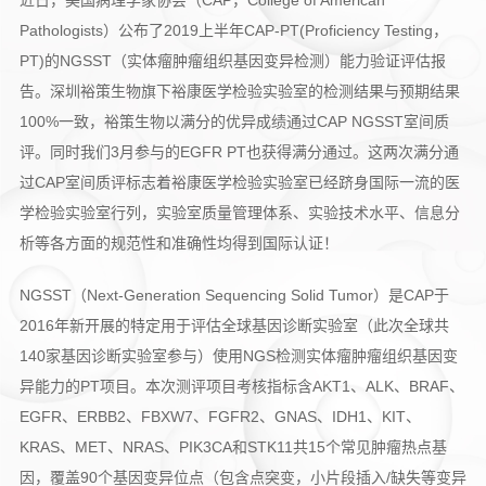
近日，美国病理学家协会（CAP，College of American
Pathologists）公布了2019上半年CAP-PT(Proficiency Testing，
PT)的NGSST（实体瘤肿瘤组织基因变异检测）能力验证评估报
告。深圳裕策生物旗下裕康医学检验实验室的检测结果与预期结果
100%一致，裕策生物以满分的优异成绩通过CAP NGSST室间质
评。同时我们3月参与的EGFR PT也获得满分通过。这两次满分通
过CAP室间质评标志着裕康医学检验实验室已经跻身国际一流的医
学检验实验室行列，实验室质量管理体系、实验技术水平、信息分
析等各方面的规范性和准确性均得到国际认证！
NGSST（Next-Generation Sequencing Solid Tumor）是CAP于
2016年新开展的特定用于评估全球基因诊断实验室（此次全球共
140家基因诊断实验室参与）使用NGS检测实体瘤肿瘤组织基因变
异能力的PT项目。本次测评项目考核指标含AKT1、ALK、BRAF、
EGFR、ERBB2、FBXW7、FGFR2、GNAS、IDH1、KIT、
KRAS、MET、NRAS、PIK3CA和STK11共15个常见肿瘤热点基
因，覆盖90个基因变异位点（包含点突变，小片段插入/缺失等变异